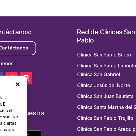
ntáctanos:
Red de Clínicas San
Pablo
Contáctanos
Clínica San Pablo Surco
guenos!
Clínica San Pablo La Victo
Clínica San Gabriel
Clínica Jesús del Norte
Clínica San Juan Bautista
las
. El
Clínica Santa Martha del 
como el
scarga nuestra
 sitio. No
Clínica San Pablo Trujillo
P:
a ciertas
Clínica San Pablo Arequip
emos que