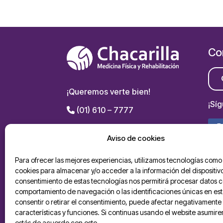
Co
¡Queremos verte bien!
¡Sí
(01) 610 – 7777
Av. Primavera 999,
Aviso de cookies
Chacarilla del Estanque, San
Borja
Para ofrecer las mejores experiencias, utilizamos tecnologías como 
cookies para almacenar y/o acceder a la información del dispositivo
Politicas de privacidad
consentimiento de estas tecnologías nos permitirá procesar datos 
De
comportamiento de navegación o las identificaciones únicas en este
Solicitud ARCO
AP
consentir o retirar el consentimiento, puede afectar negativamente 
Sugerencias
características y funciones. Si continuas usando el website asumir
estás de acuerdo con esto.