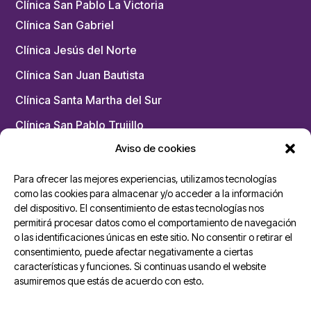
Clínica San Pablo La Victoria
Clínica San Gabriel
Clínica Jesús del Norte
Clínica San Juan Bautista
Clínica Santa Martha del Sur
Clínica San Pablo Trujillo
Aviso de cookies
Clínica San Pablo Arequipa
Clínica San Pablo Huaraz
Para ofrecer las mejores experiencias, utilizamos tecnologías
como las cookies para almacenar y/o acceder a la información
¡Bienvenido!
del dispositivo. El consentimiento de estas tecnologías nos
Unidades San Pablo
permitirá procesar datos como el comportamiento de navegación
o las identificaciones únicas en este sitio. No consentir o retirar el
consentimiento, puede afectar negativamente a ciertas
Ambulancias Cardiomóvil
¡Hola!
características y funciones. Si continuas usando el website
Dermoesthetik San Pablo
¿En qué podemos ayudarte?
asumiremos que estás de acuerdo con esto.
Medik Center San Pablo – Los Olivos